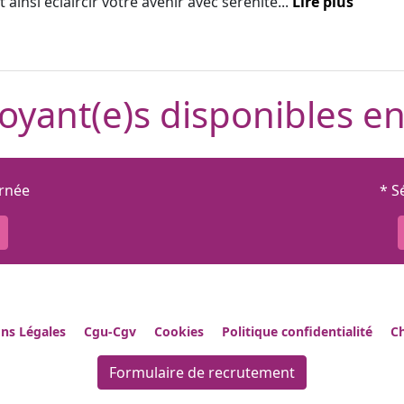
 ainsi éclaircir votre avenir avec sérénité...
Lire plus
oyant(e)s disponibles en
urnée
* S
ns Légales
Cgu-Cgv
Cookies
Politique confidentialité
Ch
Formulaire de recrutement