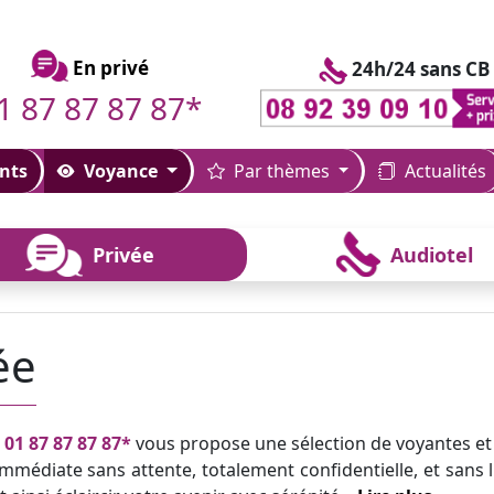
En privé
24h/24 sans CB
1 87 87 87 87*
nts
Voyance
Par thèmes
Actualités
Privée
Audiotel
ée
u
01 87 87 87 87*
vous propose une sélection de voyantes et
mmédiate sans attente, totalement confidentielle, et sans